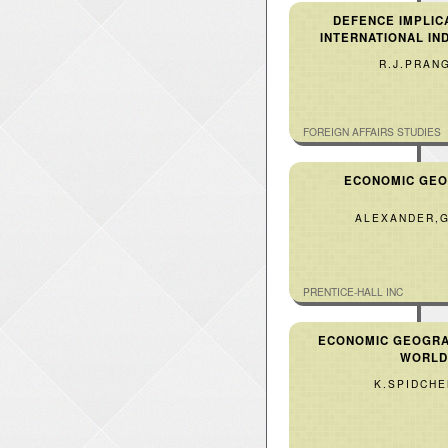
DEFENCE IMPLIC
INTERNATIONAL IN
R.J.PRAN
FOREIGN AFFAIRS STUDIES
ECONOMIC GE
ALEXANDER,
PRENTICE-HALL INC
ECONOMIC GEOGRA
WORLD
K.SPIDCH