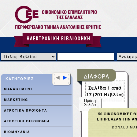
ΔΙΑΦΟΡΑ
<
>
ΚΑΤΗΓΟΡΙΕΣ
Σελίδα
1
από
MANAGEMENT
17
(
201
Βιβλία)
MARKETING
Πρώτη
Σελίδα
ΑΓΡΟΤΙΚΑ ΠΡΟΪΟΝΤΑ
50 ΟΙΚΟΝΟΜΙΚΕΣ Θ
ΕΠΗΡΕΑΣΑΝ ΤΗΝ Α
1
2
3
4
5
6
ΑΓΡΟΤΙΚΗ ΟΙΚΟΝΟΜΙΑ
Τελευταία
10 >
DONALD MA
Σελίδα
ΒΙΟΜΗΧΑΝΙΑ