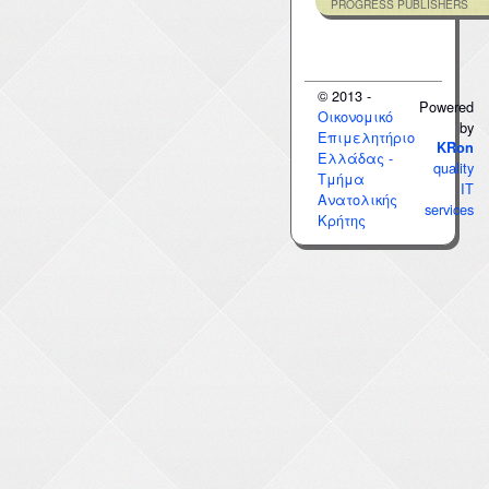
PROGRESS PUBLISHERS
© 2013 -
Powered
Οικονομικό
by
Επιμελητήριο
KRon
Ελλάδας -
quality
Τμήμα
IT
Ανατολικής
services
Κρήτης